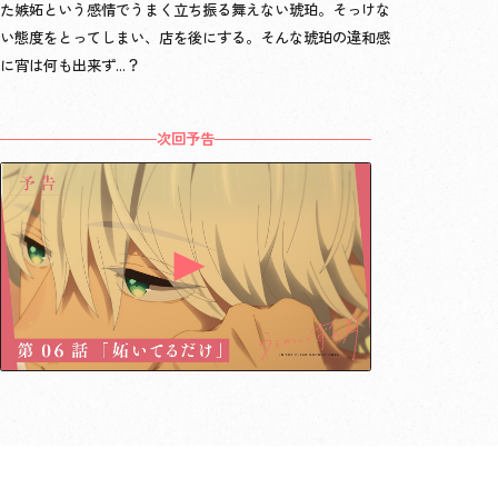
た嫉妬という感情でうまく立ち振る舞えない琥珀。そっけな
い態度をとってしまい、店を後にする。そんな琥珀の違和感
に宵は何も出来ず…？
次回予告