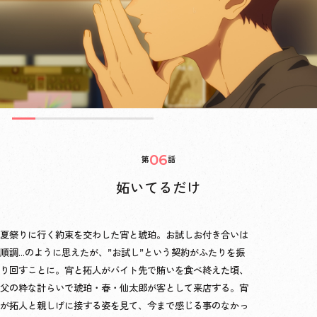
06
妬いてるだけ
夏祭りに行く約束を交わした宵と琥珀。お試しお付き合いは
順調…のように思えたが、”お試し”という契約がふたりを振
り回すことに。宵と拓人がバイト先で賄いを食べ終えた頃、
父の粋な計らいで琥珀・春・仙太郎が客として来店する。宵
オープニング映像
が拓人と親しげに接する姿を見て、今まで感じる事のなかっ